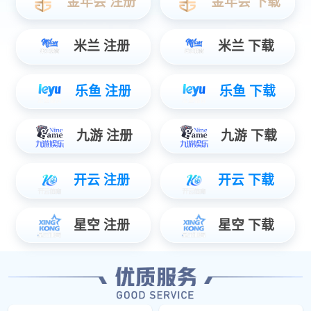
beat·365在港澳
产业园区
产业园区作为城市的特色功能空间，需要具备研发、生产、
居住、消费、人文、生态等多种业态的综合服务能力，我们
的创新团队非常乐于与客户共同建立专业化的公共服务平
台。